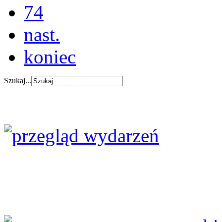
74
nast.
koniec
Szukaj...