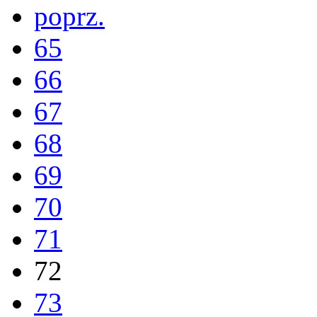
poprz.
65
66
67
68
69
70
71
72
73