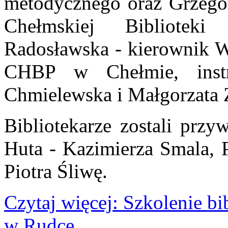
metodycznego oraz Grzegor
Chełmskiej Bibliotek
Radosławska - kierownik Wy
CHBP w Chełmie, inst
Chmielewska i Małgorzata 
Bibliotekarze zostali prz
Huta - Kazimierza Smala,
Piotra Śliwę.
Czytaj więcej: Szkolenie b
w Rudce